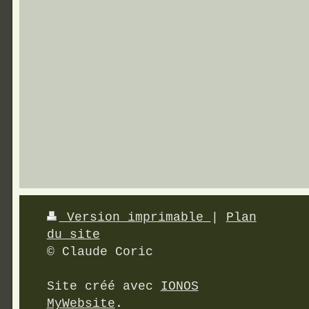
Version imprimable
|
Plan
du site
© Claude Coric
Site créé avec
IONOS
MyWebsite
.