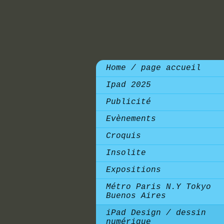
Home / page accueil
Ipad 2025
Publicité
Evènements
Croquis
Insolite
Expositions
Métro Paris N.Y Tokyo
Buenos Aires
iPad Design / dessin
numérique