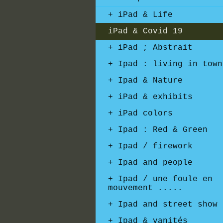
iPad & Life
iPad & Covid 19
iPad ; Abstrait
Ipad : living in town
Ipad & Nature
iPad & exhibits
iPad colors
Ipad : Red & Green
Ipad / firework
Ipad and people
Ipad / une foule en
mouvement .....
Ipad and street show
Ipad & vanités